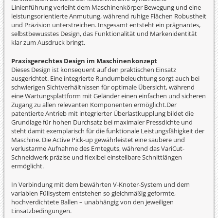
Linienführung verleiht dem Maschinenkörper Bewegung und eine
leistungsorientierte Anmutung, während ruhige Flächen Robustheit
und Präzision unterstreichen. Insgesamt entsteht ein prägnantes,
selbstbewusstes Design, das Funktionalität und Markenidentität
klar zum Ausdruck bringt.
Praxisgerechtes Design im Maschinenkonzept
Dieses Design ist konsequent auf den praktischen Einsatz
ausgerichtet. Eine integrierte Rundumbeleuchtung sorgt auch bei
schwierigen Sichtverhältnissen für optimale Übersicht, während
eine Wartungsplattform mit Geländer einen einfachen und sicheren
Zugang zu allen relevanten Komponenten ermöglicht.Der
patentierte Antrieb mit integrierter Überlastkupplung bildet die
Grundlage für hohen Durchsatz bei maximaler Pressdichte und
steht damit exemplarisch für die funktionale Leistungsfähigkeit der
Maschine. Die Active Pick-up gewährleistet eine saubere und
verlustarme Aufnahme des Ernteguts, während das VariCut-
Schneidwerk präzise und flexibel einstellbare Schnittlängen
ermöglicht.
In Verbindung mit dem bewährten V-Knoter-System und dem
variablen Füllsystem entstehen so gleichmäßig geformte,
hochverdichtete Ballen – unabhängig von den jeweiligen
Einsatzbedingungen.