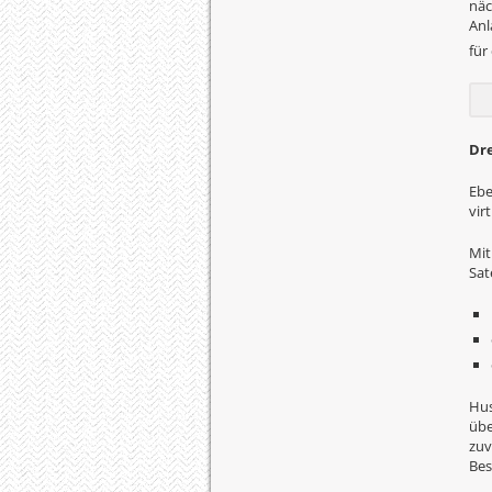
näc
Anl
für
Dre
Ebe
vir
Mit
Sat
Hus
übe
zuv
Bes