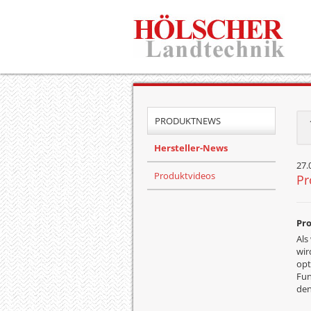
PRODUKTNEWS
Hersteller-News
27.
Produktvideos
Pr
Pr
Als
wir
opt
Fun
den