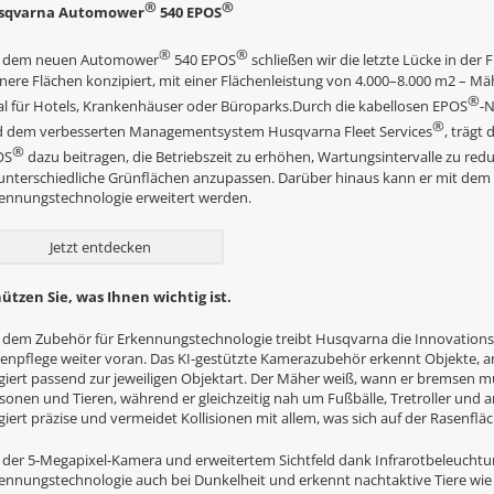
®
®
sqvarna Automower
540 EPOS
®
®
t dem neuen Automower
540 EPOS
schließen wir die letzte Lücke in der 
inere Flächen konzipiert, mit einer Flächenleistung von 4.000–8.000 m2 – Mäh
®
al für Hotels, Krankenhäuser oder Büroparks.Durch die kabellosen EPOS
-N
®
 dem verbesserten Managementsystem Husqvarna Fleet Services
, träg
®
OS
dazu beitragen, die Betriebszeit zu erhöhen, Wartungsintervalle zu red
unterschiedliche Grünflächen anzupassen. Darüber hinaus kann er mit dem 
ennungstechnologie erweitert werden.
Jetzt entdecken
ützen Sie, was Ihnen wichtig ist.
 dem Zubehör für Erkennungstechnologie treibt Husqvarna die Innovatio
enpflege weiter voran. Das KI-gestützte Kamerazubehör erkennt Objekte, an
giert passend zur jeweiligen Objektart. Der Mäher weiß, wann er bremsen 
sonen und Tieren, während er gleichzeitig nah um Fußbälle, Tretroller und a
giert präzise und vermeidet Kollisionen mit allem, was sich auf der Rasenflä
 der 5-Megapixel-Kamera und erweitertem Sichtfeld dank Infrarotbeleuchtun
ennungstechnologie auch bei Dunkelheit und erkennt nachtaktive Tiere wie 