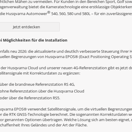
htlichen Mähen zu vermeiden. Für Kunden in den Bereichen Sport, Golf so
agenverwaltung bietet die Kameratechnologie eine erstklassige Objekter
®
 die Husqvarna Automower
540, 560, 580 und 580L – für ein zuverlässigere
Jetzt entdecken
i Möglichkeiten für die Installation
nfalls neu 2026: die aktualisierte und deutlich verbesserte Steuerung Ihre
tuellen Begrenzungen von Husqvarna EPOS® (Exact Positioning Operating S
 der Husqvarna Cloud und unserer neuen 4G-Referenzstation gibt es jetzt dr
ellitensignale mit Korrekturdaten zu ergänzen:
über die brandneue Referenzstation RS 4G,
ohne Referenzstation über die Husqvarna Cloud
oder über die Referenzstation RS5.
qvarna EPOS® verwendet Satellitensignale, um die virtuellen Begrenzungen z
r die RTK GNSS-Technologie berechnet. Die sogenannten Korrekturdaten we
or genannten Optionen übertragen. Welche Lösung sich am besten eignet, ri
chaffenheit Ihres Geländes und der Art der Fläche.