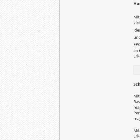
Hu
Mi
kle
ide
und
EP
an 
Erk
Sch
Mit
Ras
rea
Per
rea
Mit
Erk