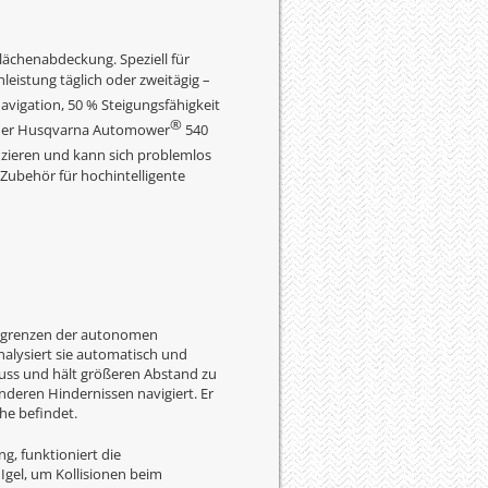
Flächenabdeckung. Speziell für
leistung täglich oder zweitägig –
avigation, 50 % Steigungsfähigkeit
®
t der Husqvarna Automower
540
uzieren und kann sich problemlos
Zubehör für hochintelligente
nsgrenzen der autonomen
alysiert sie automatisch und
muss und hält größeren Abstand zu
nderen Hindernissen navigiert. Er
che befindet.
g, funktioniert die
Igel, um Kollisionen beim