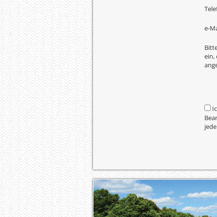
Tele
e-Ma
Bitt
ein,
ange
I
Bean
jede