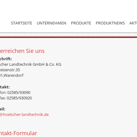
STARTSEITE
UNTERNEHMEN
PRODUKTE
PRODUKTNEWS
AKT
erreichen Sie uns
hrift:
scher Landtechnik GmbH & Co. KG
feisenstr.35
31,Warendorf
takt:
fon: 02585/93090
fax: 02585/930920
il:
@
hoelscher-landtechnik.de
ntakt-Formular