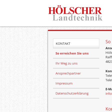
So 
KONTAKT
Ansc
Höl
So erreichen Sie uns
Raif
482
Ihr Weg zu uns
Kon
Ansprechpartner
Tele
Tele
Impressum
E-Ma
Datenschutzerklärung
info
Ko