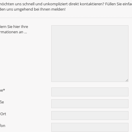
möchten uns schnell und unkompliziert direkt kontaktieren? Füllen Sie einf
den uns umgehend bei Ihnen melden!
ern Sie hier Ihre
rmationen an ...
me
*
ße
/Ort
fon