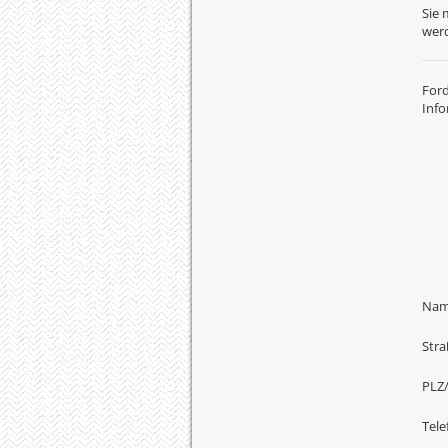
Sie 
wer
Ford
Info
Na
Stra
PLZ
Tele